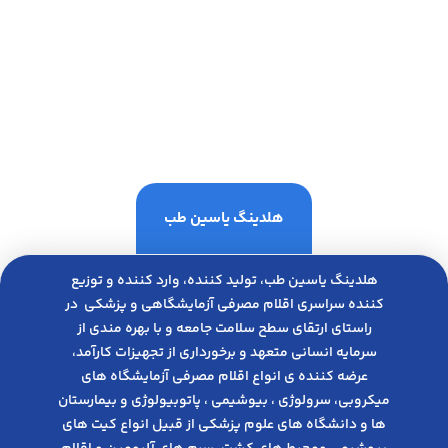
هلدینگ یاسین طب
هلدینگ یاسین طب، تولید کننده، وارد کننده و توزیع
کننده سراسری اقلام مصرفی آزمایشگاهی و پزشکی در
راﺳﺘﺎی ارﺗﻘﺎی ﺳﻄﺢ ﺳﻼﻣﺖ ﺟﺎﻣﻌﻪ و ﺑﺎ ﺑﻬﺮه ﻣﻨﺪی از
ﺳﺮﻣﺎﯾﻪ انسانی متعهد و ﺑﺮﺧﻮرداری از ﺗﺠﻬﯿﺰات ﮐﺎرآﻣﺪ،
عرضه کننده ی انواع اﻗﻼم مصرفی آزﻣﺎﯾﺸﮕﺎه های
میکروبی، ﺳﺮوﻟﻮژی ، ﺑﯿﻮﺷﯿﻤﯽ ، پاتوبیولوژی و بیمارستان
ها و دانشگاه های علوم پزشکی از قبیل انواع کیت های