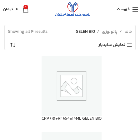
0
فهرست
0
تومان
خانه
پاتولوژی
GELEN BIO
Showing all 4 results
نمایش سایدبار
CRP (R1+R2)50*10ML GELEN BIO