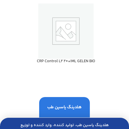
CRP Control L2 20*1ML GELEN BIO
هلدینگ یاسین طب
هلدینگ یاسین طب، تولید کننده، وارد کننده و توزیع