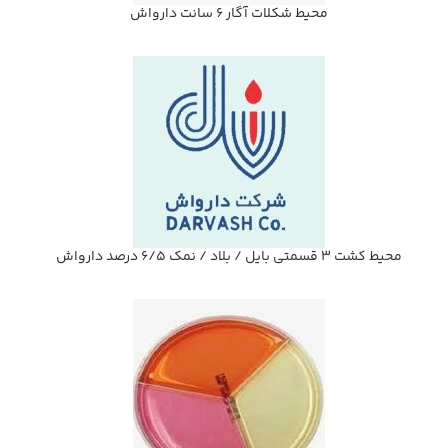
محيط شكلات آگار 6 سانت دارواش
محيط كشت 3 قسمتي بايل / بلاد / نمك 6/5 درصد دارواش