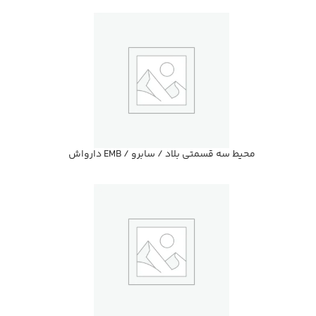
محيط سه قسمتي بلاد / سابرو / EMB دارواش