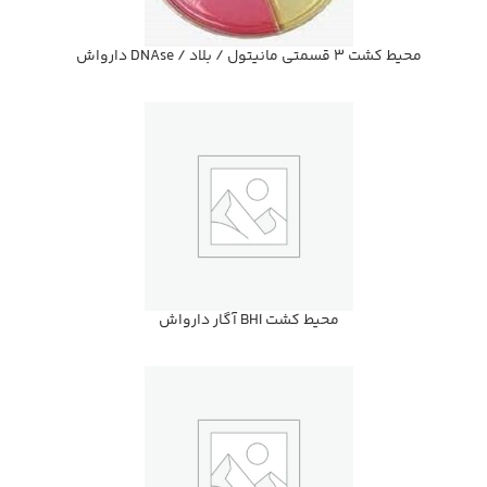
محيط كشت 3 قسمتي مانيتول / بلاد / DNAse دارواش
محيط كشت BHI آگار دارواش