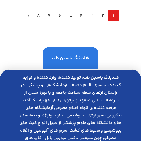
→
8
7
6
…
4
3
2
1
هلدینگ یاسین طب
هلدینگ یاسین طب، تولید کننده، وارد کننده و توزیع
کننده سراسری اقلام مصرفی آزمایشگاهی و پزشکی در
راﺳﺘﺎی ارﺗﻘﺎی ﺳﻄﺢ ﺳﻼﻣﺖ ﺟﺎﻣﻌﻪ و ﺑﺎ ﺑﻬﺮه ﻣﻨﺪی از
ﺳﺮﻣﺎﯾﻪ انسانی متعهد و ﺑﺮﺧﻮرداری از ﺗﺠﻬﯿﺰات ﮐﺎرآﻣﺪ،
عرضه کننده ی انواع اﻗﻼم مصرفی آزﻣﺎﯾﺸﮕﺎه های
میکروبی، ﺳﺮوﻟﻮژی ، ﺑﯿﻮﺷﯿﻤﯽ ، پاتوبیولوژی و بیمارستان
ها و دانشگاه های علوم پزشکی از قبیل انواع کیت های
بیوشیمی ومحیط های کشت، سرم های آلبومین و اقلام
مصرفی چون سیفتی باکس ،یورین باتل ، کاپ های