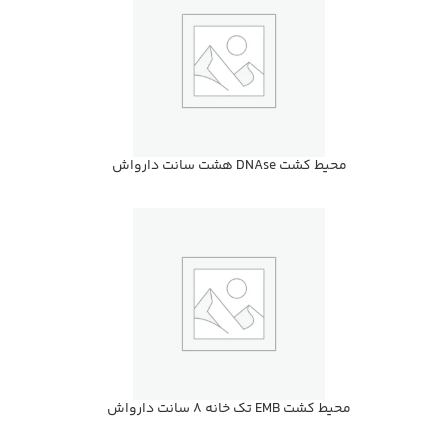
محيط كشت DNAse هشت سانت دارواش
محيط كشت EMB تك خانه 8 سانت دارواش