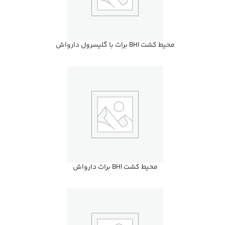
محيط كشت BHI براث با گليسرول دارواش
محيط كشت BHI براث دارواش