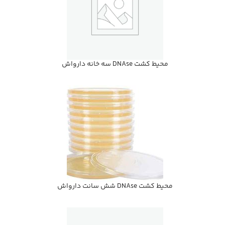
محيط كشت DNAse سه خانه دارواش
محيط كشت DNAse شش سانت دارواش