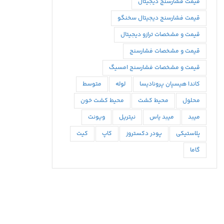
قیمت فشارسنج دیجیتال
قیمت فشارسنج دیجیتال سخنگو
قیمت و مشخصات ترازو دیجیتال
قیمت و مشخصات فشارسنج
قیمت و مشخصات فشارسنج امسیگ
كاندا هيسپان پروناديسا
لوله
متوسط
محلول
محيط كشت
محیط کشت خون
میبد
میبد یاس
نیتریل
ویونت
پلاستیکی
پودر دکستروز
کاپ
کیت
گاما