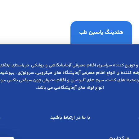
هلدینگ یاسین طب
و توزیع کننده سراسری اقلام مصرفی آزمایشگاهی و پزشکی در راﺳﺘﺎی ارﺗﻘﺎی
عرضه کننده ی انواع اﻗﻼم مصرفی آزﻣﺎﯾﺸﮕﺎه های میکروبی، ﺳﺮوﻟﻮژی ، ﺑﯿﻮﺷﯿﻤﯽ
ومحیط های کشت، سرم های آلبومین و اقلام مصرفی چون سیفتی باکس ،یوری
انواع لوله های آزمایشگاهی می باشد.
با ما در ارتباط باشید
ما کجاییم