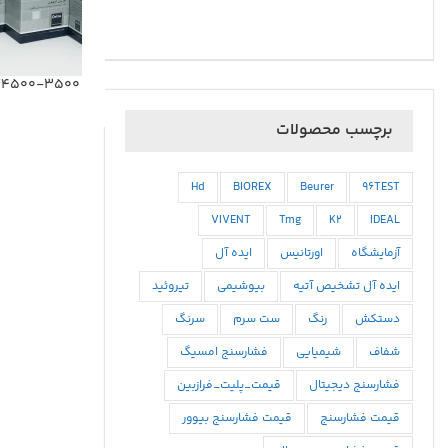
C3 BT4500-3500 پار
برچسب محصولات
Hd
BIOREX
Beurer
96TEST
VIVENT
Tmg
K2
IDEAL
آزمایشگاه
اورتانیس
ایده آل
ایده آل تشخیص آتیه
بیوشیمی
تیروئید
دستکش
رنگ
ست سرم
سرنگ
شفاف
شیمیایی
فشارسنج امسیگ
فشارسنج دیجیتال
قیمت_پلیت_فرازبین
قیمت فشارسنج
قیمت فشارسنج بیوور