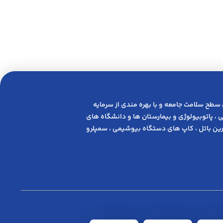
 ﺳﻄﺢ ﺳﻼﻣﺖ ﺟﺎﻣﻌﻪ و ﺑﺎ ﺑﻬﺮه ﻣﻨﺪی از ﺳﺮﻣﺎﯾﻪ
 ، پاتوبیولوژی و بیمارستان ها و دانشگاه های
ن باتل ، کاپ های دستگاه بیوشیمی ، سمپلرو