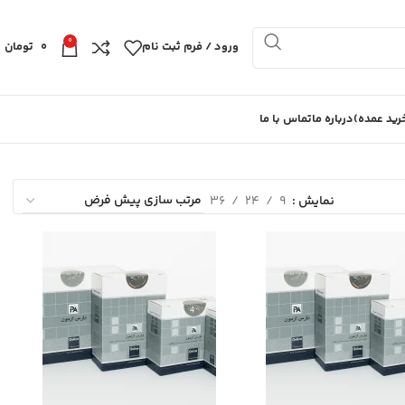
0
ورود / فرم ثبت نام
0
تومان
ید عمده)
درباره ما
تماس با ما
نمایش
9
24
36