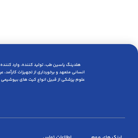
هلدینگ یاسین طب، تولید کننده، وارد کننده 
انسانی متعهد و ﺑﺮﺧﻮرداری از ﺗﺠﻬﯿﺰات ﮐﺎرآﻣﺪ، 
علوم پزشکی از قبیل انواع کیت های بیوشیمی 
لینک های مهم
اطلاعات تماس