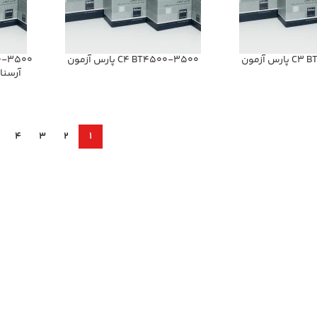
س آزمون
C4 BT4500-3500 پارس آزمون
آرسنا
4
3
2
1