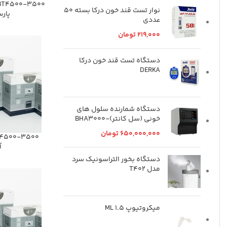
نوار تست قند خون درکا بسته 50
پار
عددی
219,000
تومان
دستگاه تست قند خون درکا
DERKA
دستگاه شمارنده سلول های
خونی (سل کانتر)-BHA3000
650,000,000
تومان
آ
دستگاه بخور التراسونیک سرد
مدل T402
میکروتیوپ ML 1.5