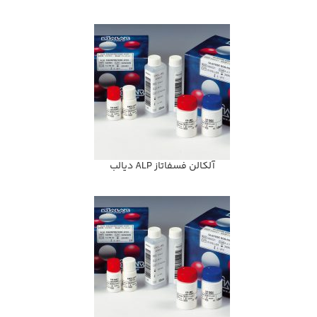
آلكالن فسفاتاز ALP ديالب