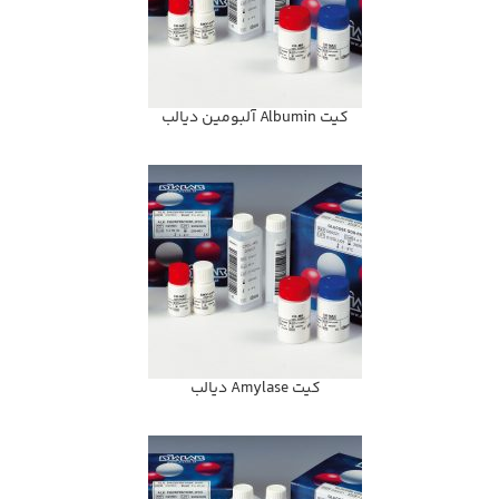
كيت Albumin آلبومين ديالب
كيت Amylase ديالب