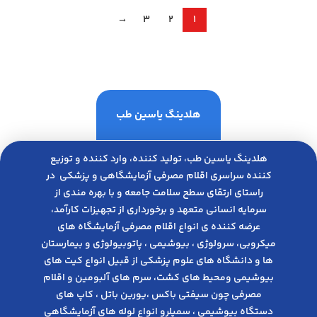
→
3
2
1
هلدینگ یاسین طب
هلدینگ یاسین طب، تولید کننده، وارد کننده و توزیع
کننده سراسری اقلام مصرفی آزمایشگاهی و پزشکی در
راﺳﺘﺎی ارﺗﻘﺎی ﺳﻄﺢ ﺳﻼﻣﺖ ﺟﺎﻣﻌﻪ و ﺑﺎ ﺑﻬﺮه ﻣﻨﺪی از
ﺳﺮﻣﺎﯾﻪ انسانی متعهد و ﺑﺮﺧﻮرداری از ﺗﺠﻬﯿﺰات ﮐﺎرآﻣﺪ،
عرضه کننده ی انواع اﻗﻼم مصرفی آزﻣﺎﯾﺸﮕﺎه های
میکروبی، ﺳﺮوﻟﻮژی ، ﺑﯿﻮﺷﯿﻤﯽ ، پاتوبیولوژی و بیمارستان
ها و دانشگاه های علوم پزشکی از قبیل انواع کیت های
بیوشیمی ومحیط های کشت، سرم های آلبومین و اقلام
مصرفی چون سیفتی باکس ،یورین باتل ، کاپ های
دستگاه بیوشیمی ، سمپلرو انواع لوله های آزمایشگاهی