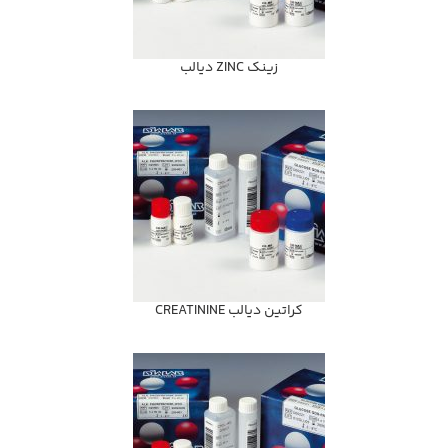
زينك ZINC ديالب
كراتين ديالب CREATININE