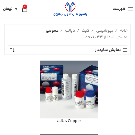
0
فهرست
0
تومان
خانه
بیوشیمی
کیت
دیالب
عمومی
نمایش 1–12 از 33 نتیجه
نمایش سایدبار
Copper ديالب