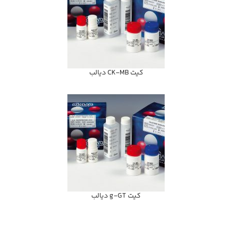
كيت CK-MB ديالب
كيت g-GT ديالب