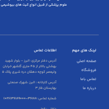
علوم پزشکی از قبیل انواع کیت های بیوشیمی 
لینک های مهم
اطلاعات تماس
صفحه اصلی
آدرس دفتر مرکزی:
البرز – بلوار شهید
بهشتی بالاتر از 45 متری گلشهر خیابان
فروشگاه
ولیعصر کوچه دهقان دره شیری پلاک 5
تماس باما
آدرس کارخانه : البرز ،شهرک صنعتی
درباره ما
بهارستان،فاز 3
شماره تماس:
36188-36189000(026)