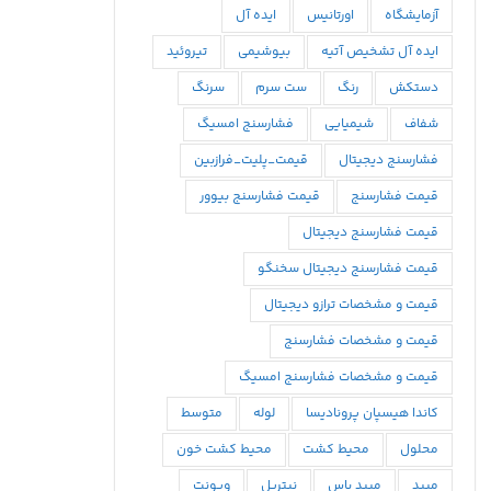
آزمایشگاه
اورتانیس
ایده آل
ایده آل تشخیص آتیه
بیوشیمی
تیروئید
دستکش
رنگ
ست سرم
سرنگ
شفاف
شیمیایی
فشارسنج امسیگ
فشارسنج دیجیتال
قیمت_پلیت_فرازبین
قیمت فشارسنج
قیمت فشارسنج بیوور
قیمت فشارسنج دیجیتال
قیمت فشارسنج دیجیتال سخنگو
قیمت و مشخصات ترازو دیجیتال
قیمت و مشخصات فشارسنج
قیمت و مشخصات فشارسنج امسیگ
كاندا هيسپان پروناديسا
لوله
متوسط
محلول
محيط كشت
محیط کشت خون
میبد
میبد یاس
نیتریل
ویونت