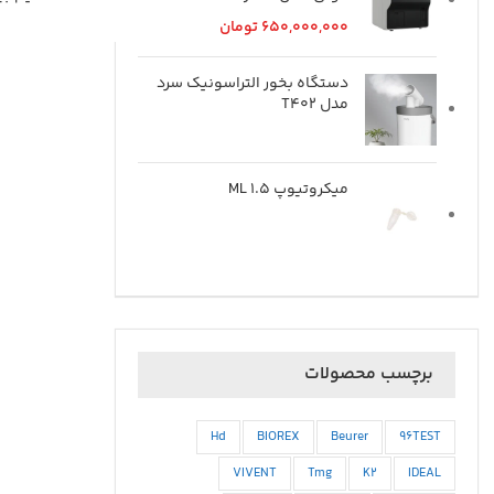
650,000,000
تومان
دستگاه بخور التراسونیک سرد
مدل T402
میکروتیوپ ML 1.5
برچسب محصولات
Hd
BIOREX
Beurer
96TEST
VIVENT
Tmg
K2
IDEAL