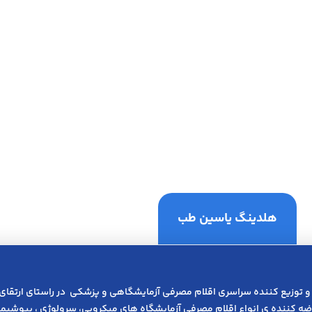
هلدینگ یاسین طب
و توزیع کننده سراسری اقلام مصرفی آزمایشگاهی و پزشکی در راﺳﺘﺎی ارﺗﻘﺎی
عرضه کننده ی انواع اﻗﻼم مصرفی آزﻣﺎﯾﺸﮕﺎه های میکروبی، ﺳﺮوﻟﻮژی ، ﺑﯿﻮﺷﯿﻤﯽ