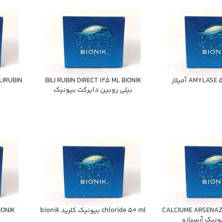
AMYLA آميلاز
BILI RUBIN DIRECT 125 ML BIONIK
بيلي روبين دايركت بيونيك
CALCIUME ARSENAZ
chloride 50 ml بيونيك كلريد bionik
IONIK
ونيك آرسنازو