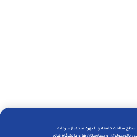
 ﺳﻄﺢ ﺳﻼﻣﺖ ﺟﺎﻣﻌﻪ و ﺑﺎ ﺑﻬﺮه ﻣﻨﺪی از ﺳﺮﻣﺎﯾﻪ
 ، پاتوبیولوژی و بیمارستان ها و دانشگاه های