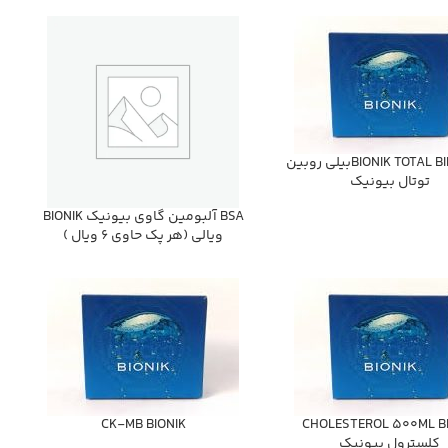
BIONIK TOTAL BILIRUBINبيلي روبين
توتال بيونيك
BSA آلبومين گاوي بيونيك BIONIK
ويالي (هر پك حاوي 6 ويال )
CK-MB BIONIK
CHOLESTEROL 500ML B
كلسترول بيونيك