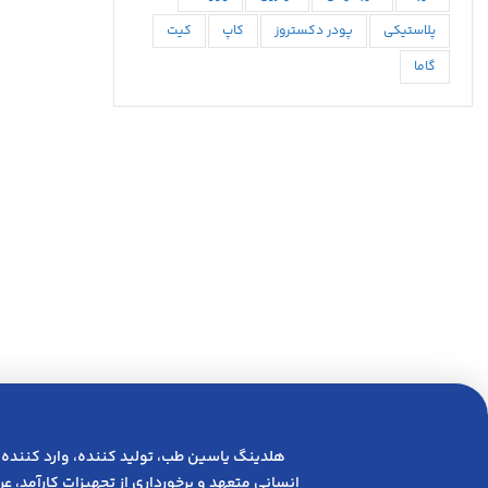
پلاستیکی
پودر دکستروز
کاپ
کیت
گاما
هلدینگ یاسین طب، تولید کننده، وارد کننده 
انسانی متعهد و ﺑﺮﺧﻮرداری از ﺗﺠﻬﯿﺰات ﮐﺎرآﻣﺪ، 