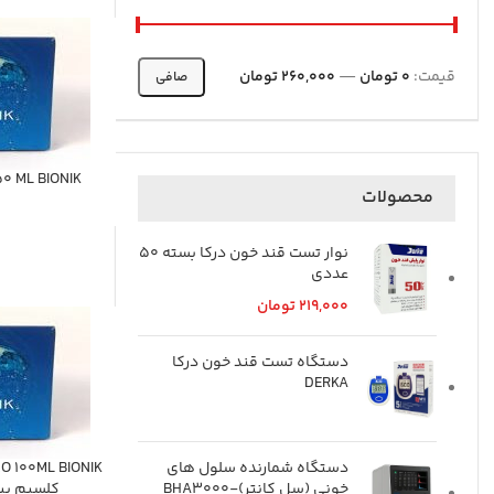
قيمت:
0 تومان
—
260,000 تومان
صافی
SE 50 ML BIONIK
محصولات
نوار تست قند خون درکا بسته 50
عددی
219,000
تومان
دستگاه تست قند خون درکا
DERKA
دستگاه شمارنده سلول های
O 100ML BIONIK
خونی (سل کانتر)-BHA3000
كلسيم بي