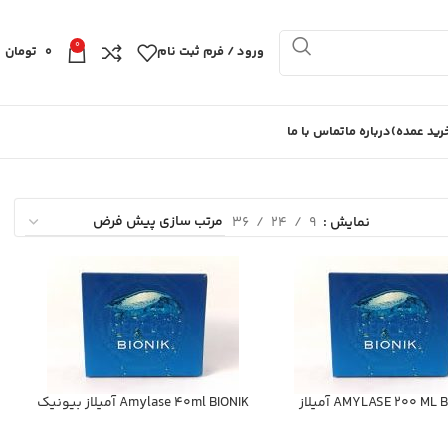
0
ورود / فرم ثبت نام
0
تومان
ید عمده)
درباره ما
تماس با ما
نمایش
9
24
36
AMYLASE 200 ML آميلاز
Amylase 40ml BIONIK آميلاز بيونيك