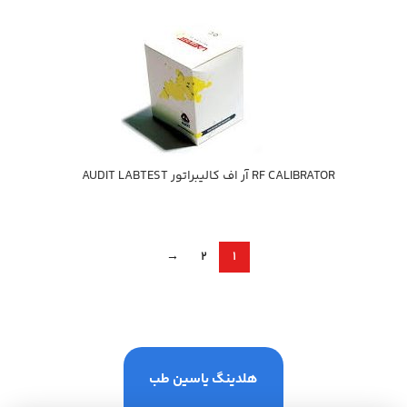
RF CALIBRATOR آر اف كاليبراتور AUDIT LABTEST
→
2
1
هلدینگ یاسین طب