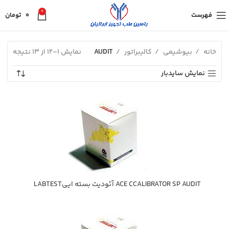
0
فهرست
0
تومان
خانه
بیوشیمی
کالیبراتور
AUDIT
نمایش 1–12 از 13 نتیجه
نمایش سایدبار
ACE CCALIBRATOR SP AUDIT آئوديت بسته اييLABTEST