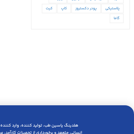
پلاستیکی
پودر دکستروز
کاپ
کیت
گاما
هلدینگ یاسین طب، تولید کننده، وارد کننده 
انسانی متعهد و ﺑﺮﺧﻮرداری از ﺗﺠﻬﯿﺰات ﮐﺎرآﻣﺪ، 