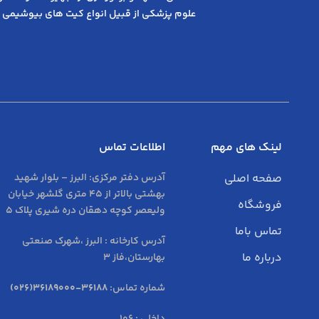
علوم پزشکی از قبیل انواع کیت های بیوشیمی 
لینک های مهم
اطلاعات تماس
صفحه اصلی
آدرس دفتر مرکزی:
البرز – بلوار شهید
بهشتی بالاتر از 45 متری گلشهر خیابان
فروشگاه
ولیعصر کوچه دهقان دره شیری پلاک 5
تماس باما
آدرس کارخانه : البرز ،شهرک صنعتی
درباره ما
بهارستان،فاز 3
شماره تماس:
36188-36189000(026)