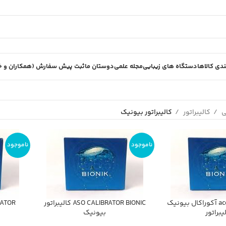
دی کالاها
دستگاه های زیبایی
مجله علمی
دوستان ما
ثبت پیش سفارش (همکاران و خر
ی
کالیبراتور
کالیبراتور بیونیک
ناموجود
ناموجود
accuraccal bionik آكوراكال بيونيك
ASO CALIBRATOR BIONIC كاليبراتور
RATOR
يبراتور
بيونيك