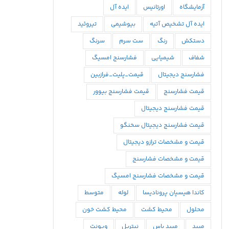
آزمایشگاه
اورتانیس
ایده آل
ایده آل تشخیص آتیه
بیوشیمی
تیروئید
دستکش
رنگ
ست سرم
سرنگ
شفاف
شیمیایی
فشارسنج امسیگ
فشارسنج دیجیتال
قیمت_پلیت_فرازبین
قیمت فشارسنج
قیمت فشارسنج بیوور
قیمت فشارسنج دیجیتال
قیمت فشارسنج دیجیتال سخنگو
قیمت و مشخصات ترازو دیجیتال
قیمت و مشخصات فشارسنج
قیمت و مشخصات فشارسنج امسیگ
كاندا هيسپان پروناديسا
لوله
متوسط
محلول
محيط كشت
محیط کشت خون
میبد
میبد یاس
نیتریل
ویونت