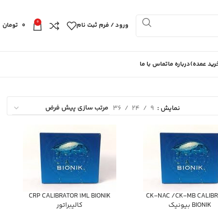
0
ورود / فرم ثبت نام
0
تومان
ید عمده)
درباره ما
تماس با ما
نمایش
9
24
36
CRP CALIBRATOR 1ML BIONIK
CK-NAC /CK-MB CALIB
BIONIK بيونيك
كاليبراتور