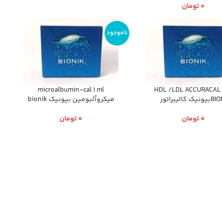
0
تومان
ناموجود
microalbumin-cal 1 ml
HDL /LDL ACCURACAL 
يونيك كاليبراتور
ميكروآلبومين بيونيك bionik
0
تومان
0
تومان