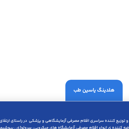
هلدینگ یاسین طب
و توزیع کننده سراسری اقلام مصرفی آزمایشگاهی و پزشکی در راﺳﺘﺎی ارﺗﻘﺎی
عرضه کننده ی انواع اﻗﻼم مصرفی آزﻣﺎﯾﺸﮕﺎه های میکروبی، ﺳﺮوﻟﻮژی ، ﺑﯿﻮﺷﯿﻤﯽ