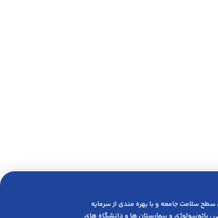
 ﺳﻄﺢ ﺳﻼﻣﺖ ﺟﺎﻣﻌﻪ و ﺑﺎ ﺑﻬﺮه ﻣﻨﺪی از ﺳﺮﻣﺎﯾﻪ
 ، پاتوبیولوژی و بیمارستان ها و دانشگاه های