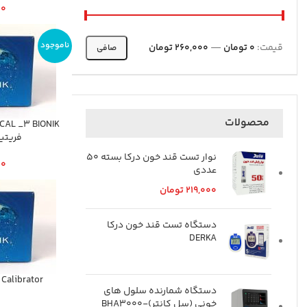
0
ناموجود
قيمت:
0 تومان
—
260,000 تومان
صافی
محصولات
فريتي
نوار تست قند خون درکا بسته 50
0
عددی
219,000
تومان
دستگاه تست قند خون درکا
DERKA
-LIA Calibrator
دستگاه شمارنده سلول های
خونی (سل کانتر)-BHA3000