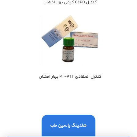
کنترل G6PD كيفي بهار افشان
کنترل انعقادی PT-PTT بهار افشان
هلدینگ یاسین طب