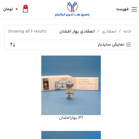
0
فهرست
0
تومان
خانه
انعقادی
انعقادی بهار افشان
Showing all 6 results
نمایش سایدبار
PT بهارافشان