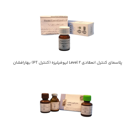
پلاسماي كنترل انعقادي Level 2 ليوفيليزه (كنترل PT) بهارافشان