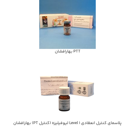
PTT بهارافشان
پلاسماي كنترل انعقادي Level 1 ليوفيليزه (كنترل PT) بهارافشان