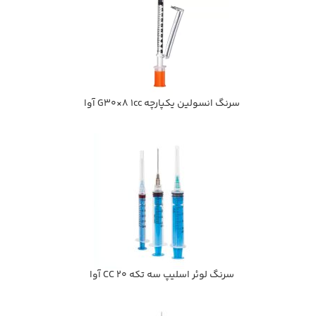
سرنگ انسولین یکپارچه G30×8 1cc آوا
سرنگ لوئر اسليپ سه تكه 20 CC آوا