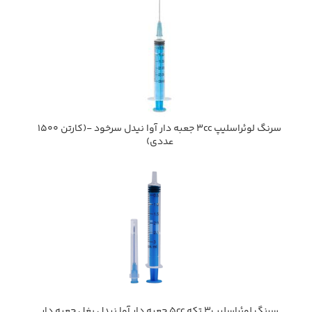
سرنگ لوئراسليپ 3cc جعبه دار آوا نيدل سرخود -(كارتن 1500
عددي)
سرنگ لوئراسليپ3 تکه 5cc جعبه دار آوا نيدل بغل جعبه دار