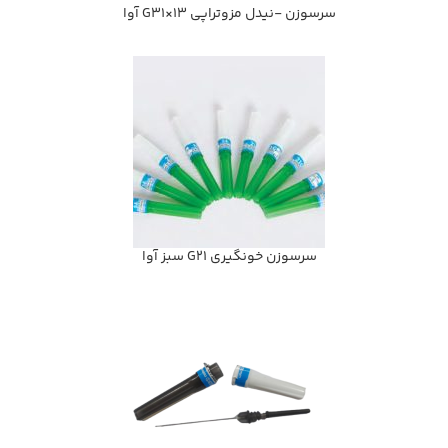
سرسوزن -نیدل مزوتراپی G31×13 آوا
سرسوزن خونگيري G21 سبز آوا