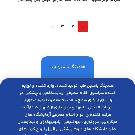
→
3
2
1
هلدینگ یاسین طب
هلدینگ یاسین طب، تولید کننده، وارد کننده و توزیع
کننده سراسری اقلام مصرفی آزمایشگاهی و پزشکی در
راﺳﺘﺎی ارﺗﻘﺎی ﺳﻄﺢ ﺳﻼﻣﺖ ﺟﺎﻣﻌﻪ و ﺑﺎ ﺑﻬﺮه ﻣﻨﺪی از
ﺳﺮﻣﺎﯾﻪ انسانی متعهد و ﺑﺮﺧﻮرداری از ﺗﺠﻬﯿﺰات ﮐﺎرآﻣﺪ،
عرضه کننده ی انواع اﻗﻼم مصرفی آزﻣﺎﯾﺸﮕﺎه های
میکروبی، ﺳﺮوﻟﻮژی ، ﺑﯿﻮﺷﯿﻤﯽ ، پاتوبیولوژی و بیمارستان
ها و دانشگاه های علوم پزشکی از قبیل انواع کیت های