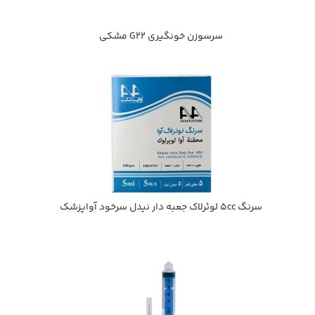
سرسوزن خونگيري G22 مشكي
سرنگ 5cc لوئرلاک جعبه دار نیدل سرخود آواپزشک