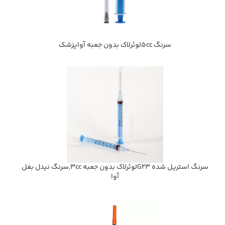
سرنگ 5ccلوئرلاک بدون جعبه آواپزشک
سرنگ استریل شده G23لوئرلاک بدون جعبه 3cc,سرنگ نیدل بغل
آوا