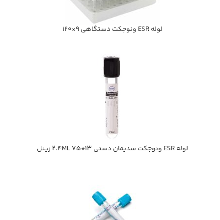
لوله ESR ونوجکت دستگاهي 9×120
لوله ESR ونوجکت سديمان دستي 13*75 2.4ML زينل