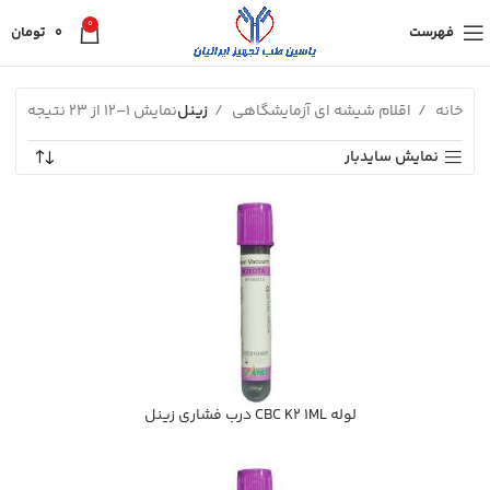
0
فهرست
0
تومان
خانه
اقلام شیشه ای آزمایشگاهی
زینل
نمایش 1–12 از 23 نتیجه
نمایش سایدبار
لوله CBC K2 1ML درب فشاري زينل