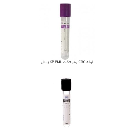
لوله CBC ونوجكت K2 2ML زينل