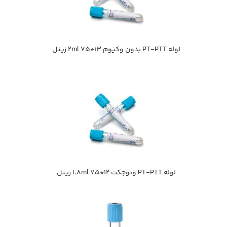
لوله PT-PTT بدون وكيوم 13*75 2ml زينل
لوله PT-PTT ونوجكت 1.8ml 75*12 زينل