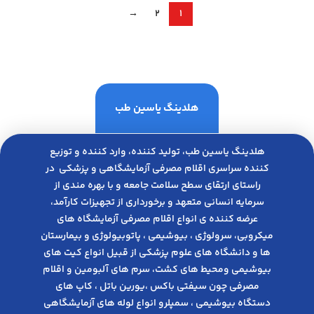
→
2
1
هلدینگ یاسین طب
هلدینگ یاسین طب، تولید کننده، وارد کننده و توزیع
کننده سراسری اقلام مصرفی آزمایشگاهی و پزشکی در
راﺳﺘﺎی ارﺗﻘﺎی ﺳﻄﺢ ﺳﻼﻣﺖ ﺟﺎﻣﻌﻪ و ﺑﺎ ﺑﻬﺮه ﻣﻨﺪی از
ﺳﺮﻣﺎﯾﻪ انسانی متعهد و ﺑﺮﺧﻮرداری از ﺗﺠﻬﯿﺰات ﮐﺎرآﻣﺪ،
عرضه کننده ی انواع اﻗﻼم مصرفی آزﻣﺎﯾﺸﮕﺎه های
میکروبی، ﺳﺮوﻟﻮژی ، ﺑﯿﻮﺷﯿﻤﯽ ، پاتوبیولوژی و بیمارستان
ها و دانشگاه های علوم پزشکی از قبیل انواع کیت های
بیوشیمی ومحیط های کشت، سرم های آلبومین و اقلام
مصرفی چون سیفتی باکس ،یورین باتل ، کاپ های
دستگاه بیوشیمی ، سمپلرو انواع لوله های آزمایشگاهی