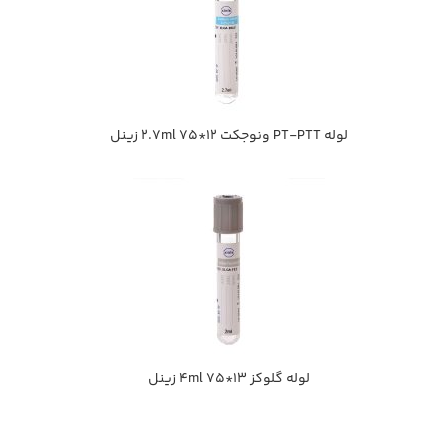
لوله PT-PTT ونوجکت 12*75 2.7ml زينل
لوله گلوكز 13*75 4ml زينل