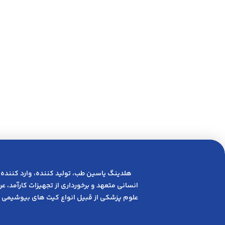
هلدینگ یاسین طب، تولید کننده، وارد کننده 
انسانی متعهد و ﺑﺮﺧﻮرداری از ﺗﺠﻬﯿﺰات ﮐﺎرآﻣﺪ، 
علوم پزشکی از قبیل انواع کیت های بیوشیمی 