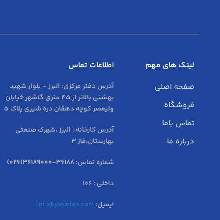
لینک های مهم
اطلاعات تماس
صفحه اصلی
آدرس دفتر مرکزی:
البرز – بلوار شهید
بهشتی بالاتر از 45 متری گلشهر خیابان
فروشگاه
ولیعصر کوچه دهقان دره شیری پلاک 5
تماس باما
آدرس کارخانه : البرز ،شهرک صنعتی
درباره ما
بهارستان،فاز 3
شماره تماس:
36188-36189000(026)
داخلی : 106
ایمیل:
info@yasinlab.com