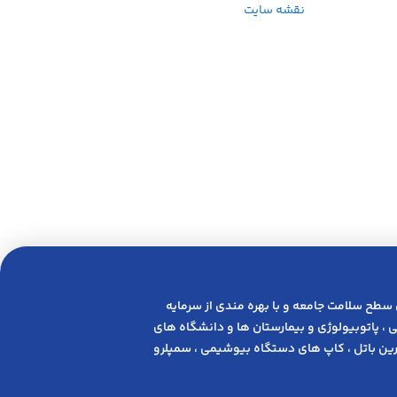
نقشه سایت
 ﺳﻄﺢ ﺳﻼﻣﺖ ﺟﺎﻣﻌﻪ و ﺑﺎ ﺑﻬﺮه ﻣﻨﺪی از ﺳﺮﻣﺎﯾﻪ
 ، پاتوبیولوژی و بیمارستان ها و دانشگاه های
ن باتل ، کاپ های دستگاه بیوشیمی ، سمپلرو