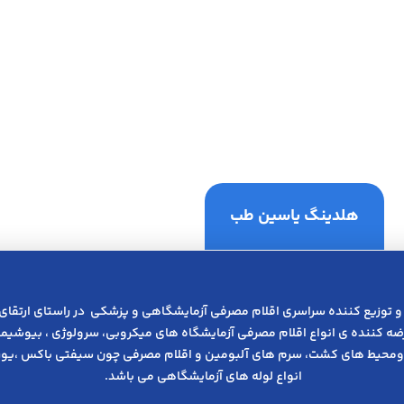
هلدینگ یاسین طب
و توزیع کننده سراسری اقلام مصرفی آزمایشگاهی و پزشکی در راﺳﺘﺎی ارﺗﻘﺎی
عرضه کننده ی انواع اﻗﻼم مصرفی آزﻣﺎﯾﺸﮕﺎه های میکروبی، ﺳﺮوﻟﻮژی ، ﺑﯿﻮﺷﯿﻤﯽ
ومحیط های کشت، سرم های آلبومین و اقلام مصرفی چون سیفتی باکس ،یوری
انواع لوله های آزمایشگاهی می باشد.